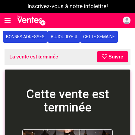
Inscrivez-vous à notre infolettre!
e menu
Toggle navigation
BONNES ADRESSES
AUJOURD'HUI
CETTE SEMAINE
La vente est terminée
Suivre
Cette vente est
terminée