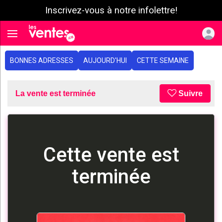
Inscrivez-vous à notre infolettre!
e menu
Toggle navigation
BONNES ADRESSES
AUJOURD'HUI
CETTE SEMAINE
La vente est terminée
Suivre
Cette vente est
terminée