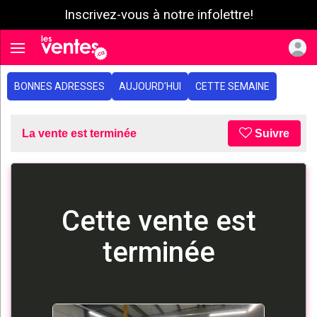
Inscrivez-vous à notre infolettre!
e menu
Toggle navigation
BONNES ADRESSES
AUJOURD'HUI
CETTE SEMAINE
La vente est terminée
Suivre
Cette vente est
terminée