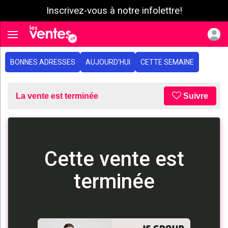
Inscrivez-vous à notre infolettre!
e menu
Toggle navigation
BONNES ADRESSES
AUJOURD'HUI
CETTE SEMAINE
La vente est terminée
Suivre
Cette vente est
terminée