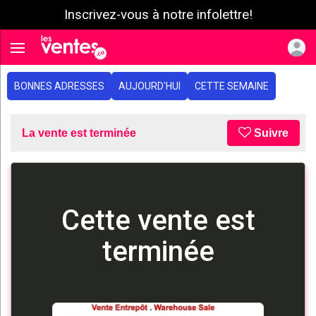
Inscrivez-vous à notre infolettre!
e menu
Toggle navigation
BONNES ADRESSES
AUJOURD'HUI
CETTE SEMAINE
La vente est terminée
Suivre
Cette vente est
terminée