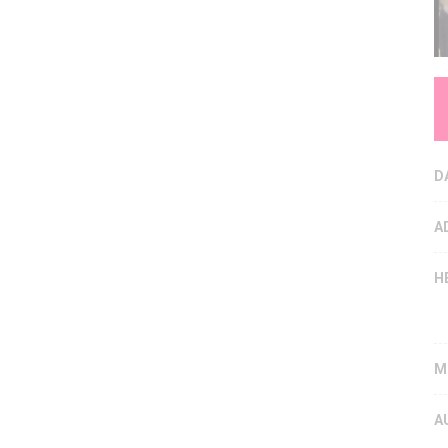
D
A
H
M
A