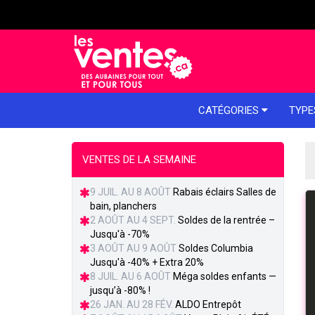
e menu
CATÉGORIES
TYPE
VENTES DE LA SEMAINE
9 JUIL. AU 8 AOÛT
Rabais éclairs Salles de
bain, planchers
2 AOÛT AU 4 SEPT.
Soldes de la rentrée –
Jusqu'à -70%
3 AOÛT AU 9 AOÛT
Soldes Columbia
Jusqu'à -40% + Extra 20%
8 JUIL. AU 6 AOÛT
Méga soldes enfants —
jusqu’à -80% !
26 JAN. AU 28 FÉV.
ALDO Entrepôt