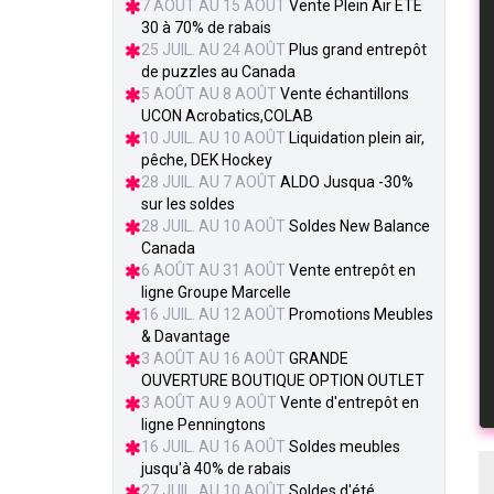
7 AOÛT AU 15 AOÛT
Vente Plein Air ÉTÉ
30 à 70% de rabais
25 JUIL. AU 24 AOÛT
Plus grand entrepôt
de puzzles au Canada
5 AOÛT AU 8 AOÛT
Vente échantillons
UCON Acrobatics,COLAB
10 JUIL. AU 10 AOÛT
Liquidation plein air,
pêche, DEK Hockey
28 JUIL. AU 7 AOÛT
ALDO Jusqua -30%
sur les soldes
28 JUIL. AU 10 AOÛT
Soldes New Balance
Canada
6 AOÛT AU 31 AOÛT
Vente entrepôt en
ligne Groupe Marcelle
16 JUIL. AU 12 AOÛT
Promotions Meubles
& Davantage
3 AOÛT AU 16 AOÛT
GRANDE
OUVERTURE BOUTIQUE OPTION OUTLET
3 AOÛT AU 9 AOÛT
Vente d'entrepôt en
ligne Penningtons
16 JUIL. AU 16 AOÛT
Soldes meubles
jusqu'à 40% de rabais
27 JUIL. AU 10 AOÛT
Soldes d'été