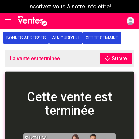
Inscrivez-vous à notre infolettre!
e menu
Toggle navigation
BONNES ADRESSES
AUJOURD'HUI
CETTE SEMAINE
La vente est terminée
Suivre
Cette vente est
terminée