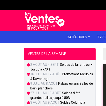
e menu
CATÉGORIES
TYPE
VENTES DE LA SEMAINE
2 AOÛT AU 4 SEPT.
Soldes de la rentrée –
Jusqu'à -70%
16 JUIL. AU 12 AOÛT
Promotions Meubles
& Davantage
9 JUIL. AU 8 AOÛT
Rabais éclairs Salles de
bain, planchers
27 JUIL. AU 10 AOÛT
Soldes d'été
grandes tailles jusqu'à 80%
3 AOÛT AU 9 AOÛT
Soldes Columbia