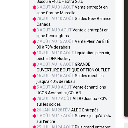
Jusqu'à -40% + Extra 20%
6 AOÛT AU 31 AOÛT
Vente entrepôt en
ligne Groupe Marcelle
28 JUIL. AU 10 AOÛT
Soldes New Balance
Canada
3 AOÛT AU 9 AOÛT
Vente d'entrepôt en
ligne Penningtons
7 AOÛT AU 15 AOÛT
Vente Plein Air ÉTÉ
30 à 70% de rabais
10 JUIL. AU 10 AOÛT
Liquidation plein air,
pêche, DEK Hockey
3 AOÛT AU 16 AOÛT
GRANDE
OUVERTURE BOUTIQUE OPTION OUTLET
16 JUIL. AU 16 AOÛT
Soldes meubles
jusqu'à 40% de rabais
5 AOÛT AU 8 AOÛT
Vente échantillons
UCON Acrobatics,COLAB
28 JUIL. AU 7 AOÛT
ALDO Jusqua -30%
sur les soldes
26 JAN. AU 28 FÉV.
ALDO Entrepôt
4 AOÛT AU 17 AOÛT
Sauvez jusqu'à 75%
sur l'encre
25 JUIL. AU 24 AOÛT
Plus grand entrepôt