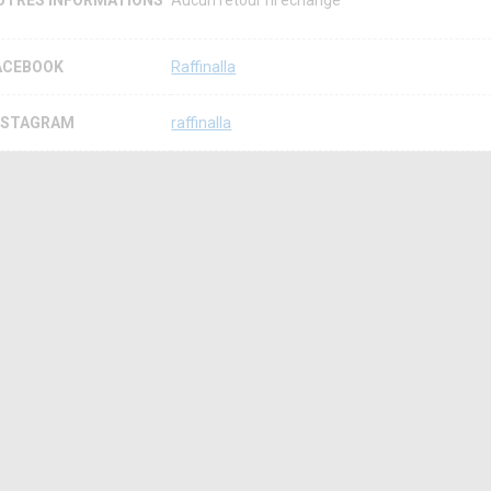
UTRES INFORMATIONS
Aucun retour ni échange
ACEBOOK
Raffinalla
NSTAGRAM
raffinalla