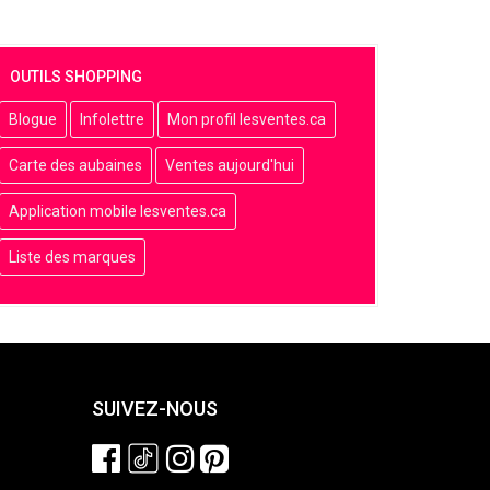
OUTILS SHOPPING
Blogue
Infolettre
Mon profil lesventes.ca
Carte des aubaines
Ventes aujourd'hui
Application mobile lesventes.ca
Liste des marques
SUIVEZ-NOUS