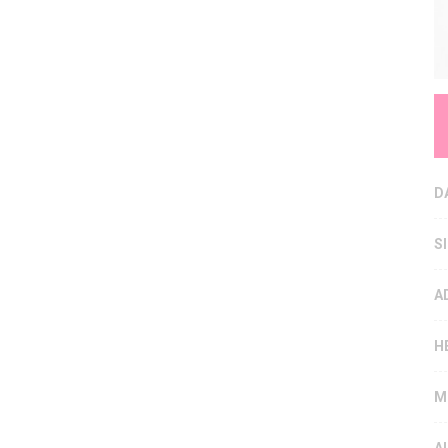
D
S
A
H
M