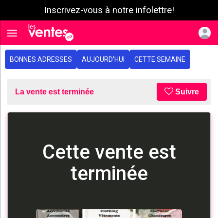
Inscrivez-vous à notre infolettre!
e menu
Toggle navigation
BONNES ADRESSES
AUJOURD'HUI
CETTE SEMAINE
La vente est terminée
Suivre
Cette vente est
terminée