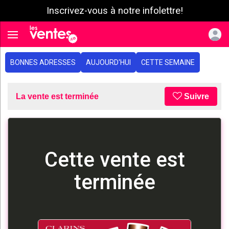
Inscrivez-vous à notre infolettre!
e menu
Toggle navigation
BONNES ADRESSES
AUJOURD'HUI
CETTE SEMAINE
La vente est terminée
Suivre
Cette vente est
terminée