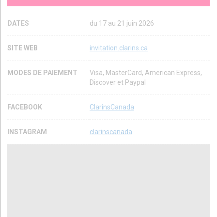
DATES
du 17 au 21 juin 2026
SITE WEB
invitation.clarins.ca
MODES DE PAIEMENT
Visa, MasterCard, American Express,
Discover et Paypal
FACEBOOK
ClarinsCanada
INSTAGRAM
clarinscanada