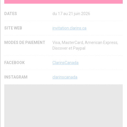
DATES
du 17 au 21 juin 2026
SITE WEB
invitation.clarins.ca
MODES DE PAIEMENT
Visa, MasterCard, American Express,
Discover et Paypal
FACEBOOK
ClarinsCanada
INSTAGRAM
clarinscanada