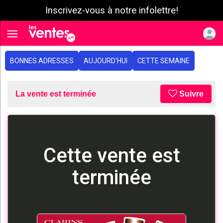
Inscrivez-vous à notre infolettre!
e menu
Toggle navigation
BONNES ADRESSES
AUJOURD'HUI
CETTE SEMAINE
La vente est terminée
Suivre
Cette vente est
terminée