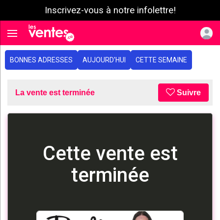
Inscrivez-vous à notre infolettre!
e menu
Toggle navigation
BONNES ADRESSES
AUJOURD'HUI
CETTE SEMAINE
La vente est terminée
Suivre
Cette vente est
terminée