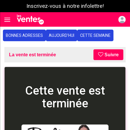
Inscrivez-vous à notre infolettre!
e menu
Toggle navigation
BONNES ADRESSES
AUJOURD'HUI
CETTE SEMAINE
La vente est terminée
Suivre
Cette vente est
terminée