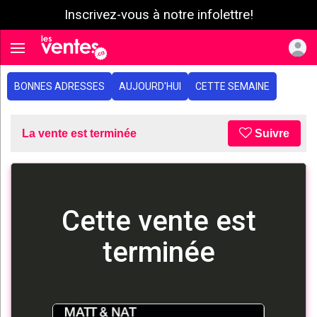
Inscrivez-vous à notre infolettre!
e menu
Toggle navigation
BONNES ADRESSES
AUJOURD'HUI
CETTE SEMAINE
La vente est terminée
Suivre
Cette vente est
terminée