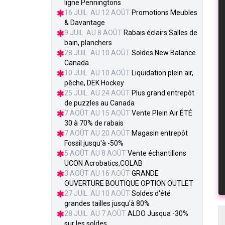
ligne Penningtons
16 JUIL. AU 12 AOÛT
Promotions Meubles
& Davantage
9 JUIL. AU 8 AOÛT
Rabais éclairs Salles de
bain, planchers
28 JUIL. AU 10 AOÛT
Soldes New Balance
Canada
10 JUIL. AU 10 AOÛT
Liquidation plein air,
pêche, DEK Hockey
25 JUIL. AU 24 AOÛT
Plus grand entrepôt
de puzzles au Canada
7 AOÛT AU 15 AOÛT
Vente Plein Air ÉTÉ
30 à 70% de rabais
7 AOÛT AU 20 AOÛT
Magasin entrepôt
Fossil jusqu'à -50%
5 AOÛT AU 8 AOÛT
Vente échantillons
UCON Acrobatics,COLAB
3 AOÛT AU 16 AOÛT
GRANDE
OUVERTURE BOUTIQUE OPTION OUTLET
27 JUIL. AU 10 AOÛT
Soldes d'été
grandes tailles jusqu'à 80%
28 JUIL. AU 7 AOÛT
ALDO Jusqua -30%
sur les soldes