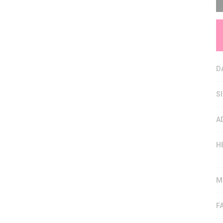
D
S
A
H
M
F