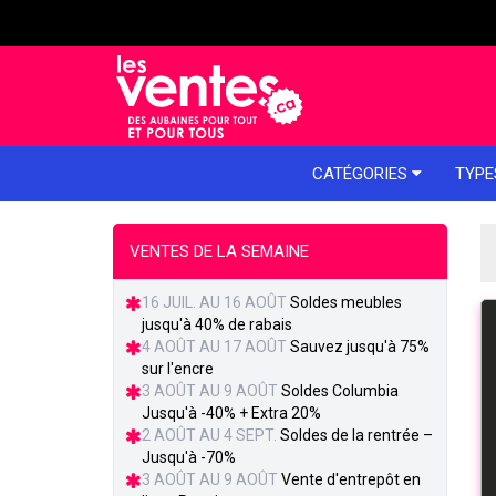
e menu
CATÉGORIES
TYPE
VENTES DE LA SEMAINE
16 JUIL. AU 16 AOÛT
Soldes meubles
jusqu'à 40% de rabais
4 AOÛT AU 17 AOÛT
Sauvez jusqu'à 75%
sur l'encre
3 AOÛT AU 9 AOÛT
Soldes Columbia
Jusqu'à -40% + Extra 20%
2 AOÛT AU 4 SEPT.
Soldes de la rentrée –
Jusqu'à -70%
3 AOÛT AU 9 AOÛT
Vente d'entrepôt en