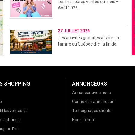
Les meilleures ventes du mois –
Août 2026
27 JUILLET 2026
Des activités gratuites à faire en
famille au Québec d’ici la fin de
l’été (2026)
S SHOPPING
ANNONCEURS
Annoncer avec nous
e
Connexion annonceur
il lesventes.ca
Témoignages clients
es aubaines
Nous joindre
ujourd'hui