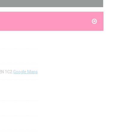
H2N 1C2
Google Maps