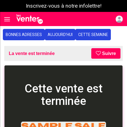
Inscrivez-vous à notre infolettre!
e menu
Toggle navigation
BONNES ADRESSES
AUJOURD'HUI
CETTE SEMAINE
La vente est terminée
Suivre
Cette vente est
terminée