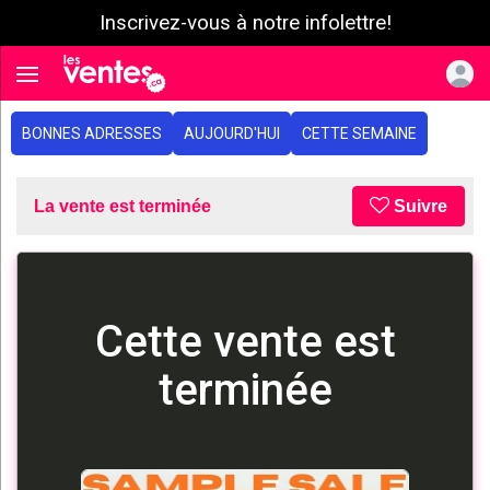
Inscrivez-vous à notre infolettre!
e menu
Toggle navigation
BONNES ADRESSES
AUJOURD'HUI
CETTE SEMAINE
La vente est terminée
Suivre
Cette vente est
terminée