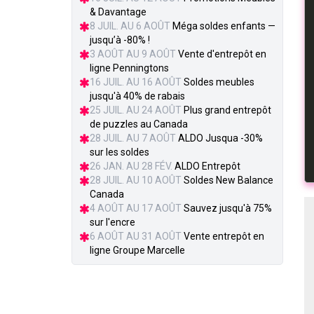
& Davantage
8 JUIL. AU 6 AOÛT
Méga soldes enfants —
jusqu’à -80% !
3 AOÛT AU 9 AOÛT
Vente d'entrepôt en
ligne Penningtons
16 JUIL. AU 16 AOÛT
Soldes meubles
jusqu'à 40% de rabais
25 JUIL. AU 24 AOÛT
Plus grand entrepôt
de puzzles au Canada
28 JUIL. AU 7 AOÛT
ALDO Jusqua -30%
sur les soldes
26 JAN. AU 28 FÉV.
ALDO Entrepôt
28 JUIL. AU 10 AOÛT
Soldes New Balance
Canada
4 AOÛT AU 17 AOÛT
Sauvez jusqu'à 75%
sur l'encre
6 AOÛT AU 31 AOÛT
Vente entrepôt en
ligne Groupe Marcelle