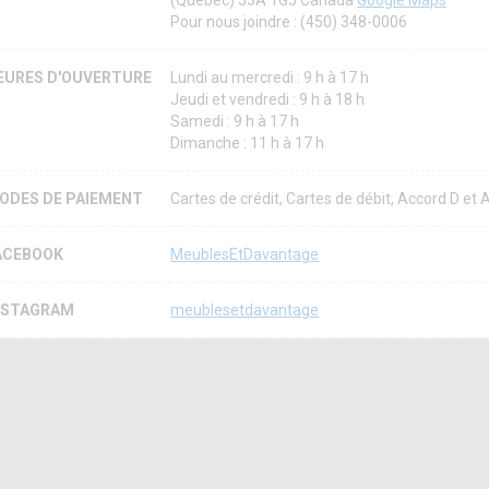
(Québec) J3A 1G5 Canada
Google Maps
Pour nous joindre : (450) 348-0006
EURES D'OUVERTURE
Lundi au mercredi : 9 h à 17 h
Jeudi et vendredi : 9 h à 18 h
Samedi : 9 h à 17 h
Dimanche : 11 h à 17 h
ODES DE PAIEMENT
Cartes de crédit, Cartes de débit, Accord D et
ACEBOOK
MeublesEtDavantage
NSTAGRAM
meublesetdavantage