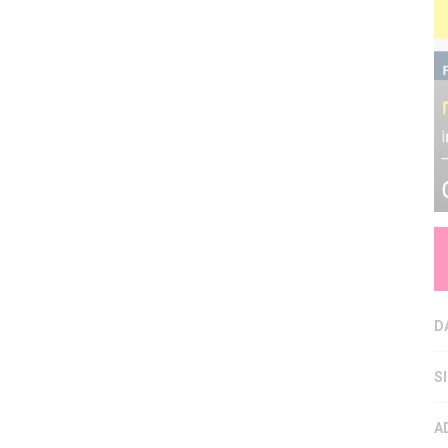
D
S
A