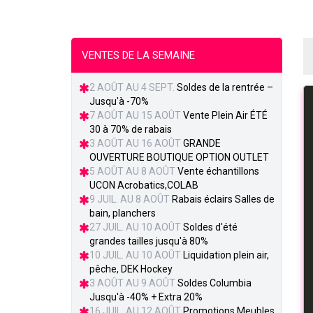
VENTES DE LA SEMAINE
2 AOÛT AU 4 SEPT.
Soldes de la rentrée –
Jusqu'à -70%
7 AOÛT AU 15 AOÛT
Vente Plein Air ÉTÉ
30 à 70% de rabais
3 AOÛT AU 16 AOÛT
GRANDE
OUVERTURE BOUTIQUE OPTION OUTLET
5 AOÛT AU 8 AOÛT
Vente échantillons
UCON Acrobatics,COLAB
9 JUIL. AU 8 AOÛT
Rabais éclairs Salles de
bain, planchers
27 JUIL. AU 10 AOÛT
Soldes d'été
grandes tailles jusqu'à 80%
10 JUIL. AU 10 AOÛT
Liquidation plein air,
pêche, DEK Hockey
3 AOÛT AU 9 AOÛT
Soldes Columbia
Jusqu'à -40% + Extra 20%
16 JUIL. AU 12 AOÛT
Promotions Meubles