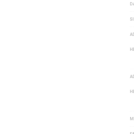
D
S
A
H
A
H
M
F