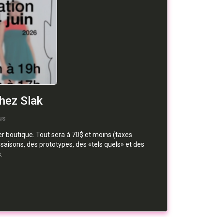
chez Slak
us
ier boutique. Tout sera à 70$ et moins (taxes
s saisons, des prototypes, des «tels quels» et des
.