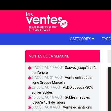
e menu
CATÉGORIES
TYPE
VENTES DE LA SEMAINE
4 AOÛT AU 17 AOÛT
Sauvez jusqu'à 75%
sur l'encre
6 AOÛT AU 31 AOÛT
Vente entrepôt en
ligne Groupe Marcelle
28 JUIL. AU 7 AOÛT
ALDO Jusqua -30%
sur les soldes
16 JUIL. AU 16 AOÛT
Soldes meubles
jusqu'à 40% de rabais
5 AOÛT AU 8 AOÛT
Vente échantillons