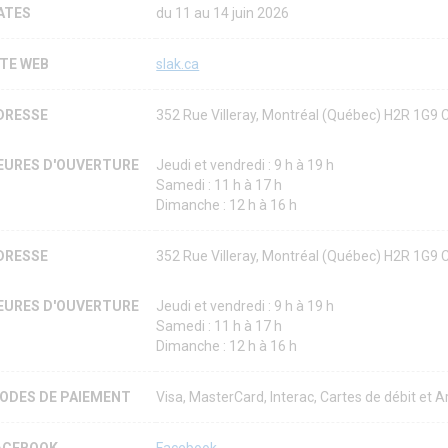
ATES
du 11 au 14 juin 2026
ITE WEB
slak.ca
DRESSE
352 Rue Villeray, Montréal (Québec) H2R 1G9
EURES D'OUVERTURE
Jeudi et vendredi : 9 h à 19 h
Samedi : 11 h à 17 h
Dimanche : 12 h à 16 h
DRESSE
352 Rue Villeray, Montréal (Québec) H2R 1G9
EURES D'OUVERTURE
Jeudi et vendredi : 9 h à 19 h
Samedi : 11 h à 17 h
Dimanche : 12 h à 16 h
ODES DE PAIEMENT
Visa, MasterCard, Interac, Cartes de débit et
ACEBOOK
Facebook