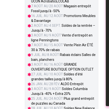
UCON Acrobatics,COLAB
7 AOÛT AU 20 AOÛT
Magasin entrepôt
Fossil jusqu'à -50%
16 JUIL. AU 12 AOÛT
Promotions Meubles
& Davantage
2 AOÛT AU 4 SEPT.
Soldes de la rentrée –
Jusqu'à -70%
3 AOÛT AU 9 AOÛT
Vente d'entrepôt en
ligne Penningtons
7 AOÛT AU 15 AOÛT
Vente Plein Air ÉTÉ
30 à 70% de rabais
9 JUIL. AU 8 AOÛT
Rabais éclairs Salles de
bain, planchers
3 AOÛT AU 16 AOÛT
GRANDE
OUVERTURE BOUTIQUE OPTION OUTLET
27 JUIL. AU 10 AOÛT
Soldes d'été
grandes tailles jusqu'à 80%
26 JAN. AU 28 FÉV.
ALDO Entrepôt
3 AOÛT AU 9 AOÛT
Soldes Columbia
Jusqu'à -40% + Extra 20%
25 JUIL. AU 24 AOÛT
Plus grand entrepôt
de puzzles au Canada
28 JUIL. AU 10 AOÛT
Soldes New Balance