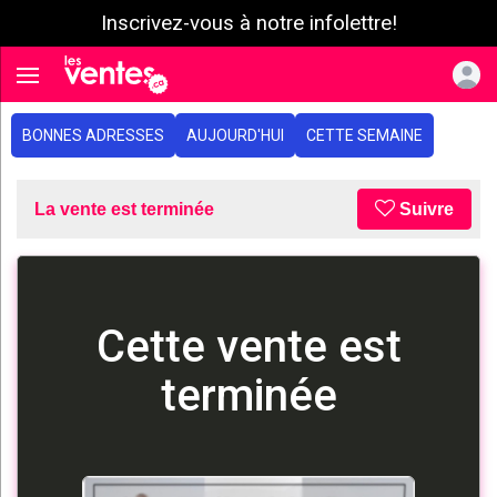
Inscrivez-vous à notre infolettre!
e menu
Toggle navigation
BONNES ADRESSES
AUJOURD'HUI
CETTE SEMAINE
La vente est terminée
Suivre
Cette vente est
terminée