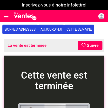
Inscrivez-vous à notre infolettre!
e menu
Toggle navigation
BONNES ADRESSES
AUJOURD'HUI
CETTE SEMAINE
La vente est terminée
Suivre
Cette vente est
terminée