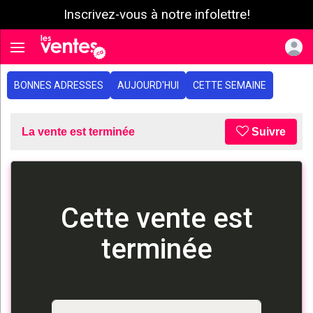
Inscrivez-vous à notre infolettre!
e menu
Toggle navigation
BONNES ADRESSES
AUJOURD'HUI
CETTE SEMAINE
La vente est terminée
Suivre
Cette vente est
terminée