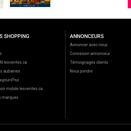
l’été (2026)
S SHOPPING
ANNONCEURS
Annoncer avec nous
e
Connexion annonceur
il lesventes.ca
Témoignages clients
es aubaines
Nous joindre
ujourd'hui
ion mobile lesventes.ca
es marques