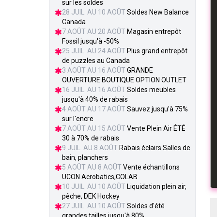
sur les soldes
28 JUIL. AU 10 AOÛT
Soldes New Balance
Canada
7 AOÛT AU 20 AOÛT
Magasin entrepôt
Fossil jusqu'à -50%
25 JUIL. AU 24 AOÛT
Plus grand entrepôt
de puzzles au Canada
3 AOÛT AU 16 AOÛT
GRANDE
OUVERTURE BOUTIQUE OPTION OUTLET
16 JUIL. AU 16 AOÛT
Soldes meubles
jusqu'à 40% de rabais
4 AOÛT AU 17 AOÛT
Sauvez jusqu'à 75%
sur l'encre
7 AOÛT AU 15 AOÛT
Vente Plein Air ÉTÉ
30 à 70% de rabais
9 JUIL. AU 8 AOÛT
Rabais éclairs Salles de
bain, planchers
5 AOÛT AU 8 AOÛT
Vente échantillons
UCON Acrobatics,COLAB
10 JUIL. AU 10 AOÛT
Liquidation plein air,
pêche, DEK Hockey
27 JUIL. AU 10 AOÛT
Soldes d'été
grandes tailles jusqu'à 80%