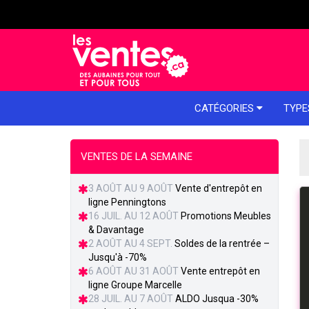
e menu
CATÉGORIES
TYPE
VENTES DE LA SEMAINE
3 AOÛT AU 9 AOÛT
Vente d'entrepôt en
ligne Penningtons
16 JUIL. AU 12 AOÛT
Promotions Meubles
& Davantage
2 AOÛT AU 4 SEPT.
Soldes de la rentrée –
Jusqu'à -70%
6 AOÛT AU 31 AOÛT
Vente entrepôt en
ligne Groupe Marcelle
28 JUIL. AU 7 AOÛT
ALDO Jusqua -30%