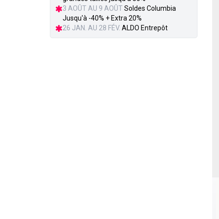
3 AOÛT AU 9 AOÛT
Soldes Columbia
Jusqu'à -40% + Extra 20%
26 JAN. AU 28 FÉV.
ALDO Entrepôt