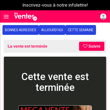
Inscrivez-vous à notre infolettre!
e menu
Toggle navigation
BONNES ADRESSES
AUJOURD'HUI
CETTE SEMAINE
La vente est terminée
Suivre
Cette vente est
terminée