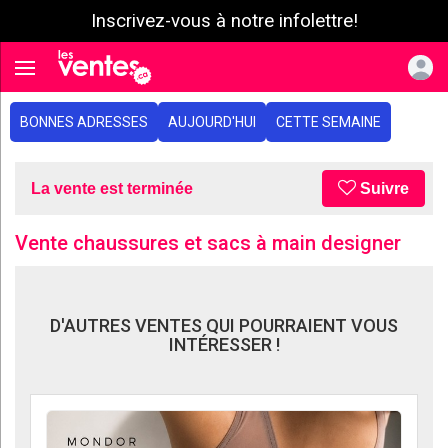
Inscrivez-vous à notre infolettre!
e menu
Toggle navigation
BONNES ADRESSES
AUJOURD'HUI
CETTE SEMAINE
La vente est terminée
Suivre
Vente chaussures et sacs à main designer
D'AUTRES VENTES QUI POURRAIENT VOUS
INTÉRESSER !