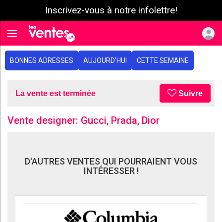
Inscrivez-vous à notre infolettre!
e menu
Toggle navigation
BONNES ADRESSES
AUJOURD'HUI
CETTE SEMAINE
La vente est terminée
Suivre
Vente designer: Gucci, Prada, Dior
D'AUTRES VENTES QUI POURRAIENT VOUS
INTÉRESSER !