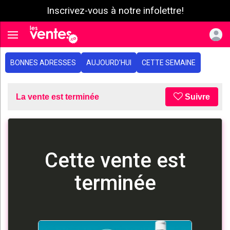
Inscrivez-vous à notre infolettre!
e menu
Toggle navigation
BONNES ADRESSES
AUJOURD'HUI
CETTE SEMAINE
La vente est terminée
Suivre
Cette vente est
terminée