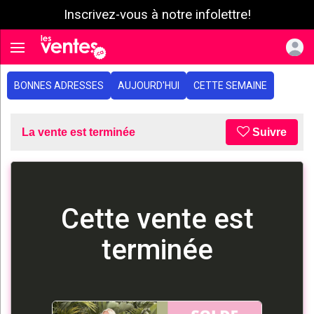
Inscrivez-vous à notre infolettre!
e menu
Toggle navigation
BONNES ADRESSES
AUJOURD'HUI
CETTE SEMAINE
La vente est terminée
Suivre
Cette vente est
terminée