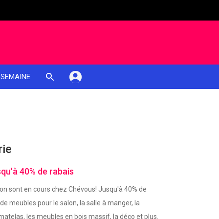
 SEMAINE
rie
qu'à 40% de rabais
ison sont en cours chez Chévous! Jusqu'à 40% de
 de meubles pour le salon, la salle à manger, la
atelas, les meubles en bois massif, la déco et plus.