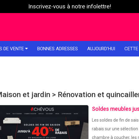
Inscrivez-vous à notre infolettre!
S DE VENTE
BONNES ADRESSES
AUJOURD'HUI
CETTE
aison et jardin > Rénovation et quincaille
Soldes meubles jus
Les soldes de fin de sa
rabais sur une sélection
chambre à coucher, les m