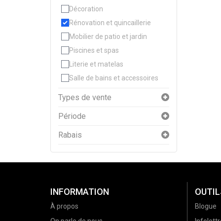
Décoration
Rénovation et quincaillerie
Mobilier de patio et jardin
Piscines et spas
Literie et matelas
Salle de bains et accessoires
Types de vente
Période
Rabais
INFORMATION
OUTIL
À propos
Blogue