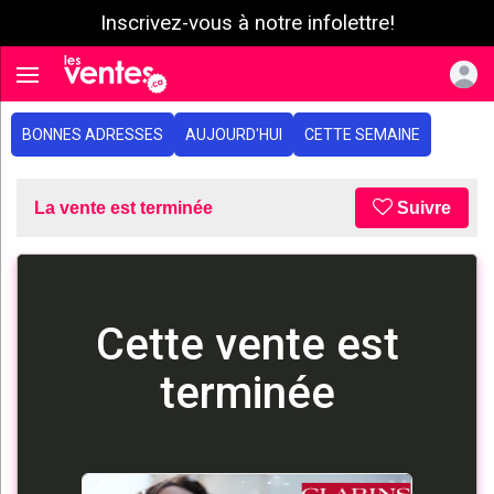
Inscrivez-vous à notre infolettre!
e menu
Toggle navigation
BONNES ADRESSES
AUJOURD'HUI
CETTE SEMAINE
La vente est terminée
Suivre
Cette vente est
terminée