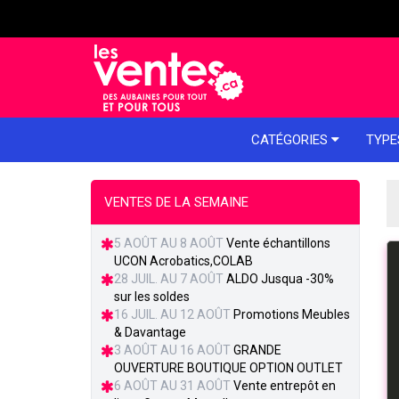
e menu
CATÉGORIES
TYPE
VENTES DE LA SEMAINE
5 AOÛT AU 8 AOÛT
Vente échantillons
UCON Acrobatics,COLAB
28 JUIL. AU 7 AOÛT
ALDO Jusqua -30%
sur les soldes
16 JUIL. AU 12 AOÛT
Promotions Meubles
& Davantage
3 AOÛT AU 16 AOÛT
GRANDE
OUVERTURE BOUTIQUE OPTION OUTLET
6 AOÛT AU 31 AOÛT
Vente entrepôt en