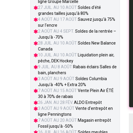
ligne Groupe Marcelle
27 JUIL. AU 10 AOÛT
Soldes d'été
grandes tailles jusqu'à 80%
4 AOÛT AU 17 AOÛT
Sauvez jusqu'à 75%
sur l'encre
2 AOÛT AU 4 SEPT.
Soldes de la rentrée –
Jusqu'à -70%
28 JUIL. AU 10 AOÛT
Soldes New Balance
Canada
10 JUIL. AU 10 AOÛT
Liquidation plein air,
pêche, DEK Hockey
9 JUIL. AU 8 AOÛT
Rabais éclairs Salles de
bain, planchers
3 AOÛT AU 9 AOÛT
Soldes Columbia
Jusqu'à -40% + Extra 20%
7 AOÛT AU 15 AOÛT
Vente Plein Air ÉTÉ
30 à 70% de rabais
26 JAN. AU 28 FÉV.
ALDO Entrepôt
3 AOÛT AU 9 AOÛT
Vente d'entrepôt en
ligne Penningtons
7 AOÛT AU 20 AOÛT
Magasin entrepôt
Fossil jusqu'à -50%
16 JUIL. AU 16 AOÛT
Soldes meubles