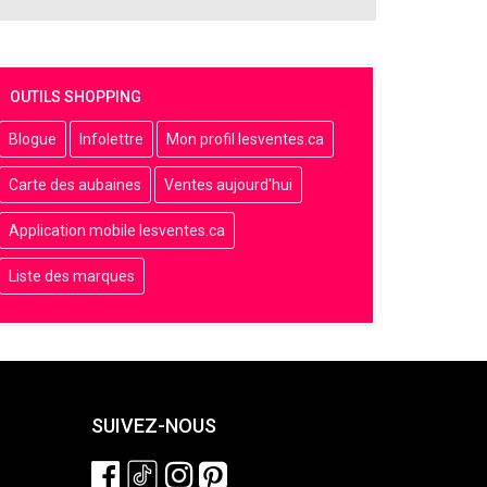
OUTILS SHOPPING
Blogue
Infolettre
Mon profil lesventes.ca
Carte des aubaines
Ventes aujourd'hui
Application mobile lesventes.ca
Liste des marques
SUIVEZ-NOUS