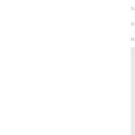
D
S
M