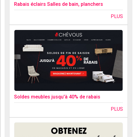
Rabais éclairs Salles de bain, planchers
PLUS
Soldes meubles jusqu'à 40% de rabais
PLUS