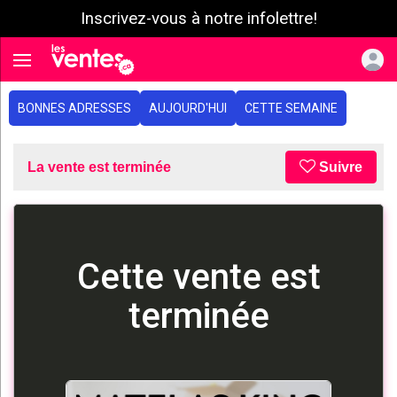
Inscrivez-vous à notre infolettre!
e menu
Toggle navigation
BONNES ADRESSES
AUJOURD'HUI
CETTE SEMAINE
La vente est terminée
Suivre
Cette vente est
terminée