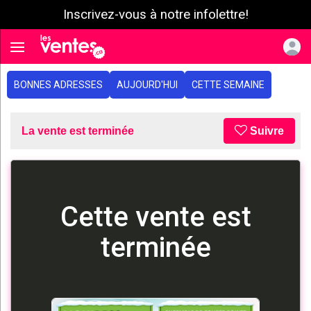
Inscrivez-vous à notre infolettre!
e menu
Toggle navigation
BONNES ADRESSES
AUJOURD'HUI
CETTE SEMAINE
La vente est terminée
Suivre
Cette vente est
terminée