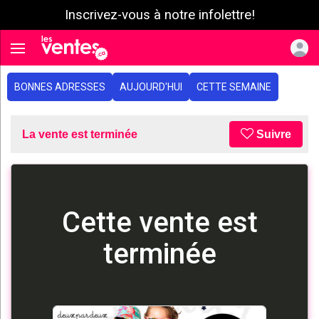
Inscrivez-vous à notre infolettre!
e menu
Toggle navigation
BONNES ADRESSES
AUJOURD'HUI
CETTE SEMAINE
La vente est terminée
Suivre
Cette vente est
terminée