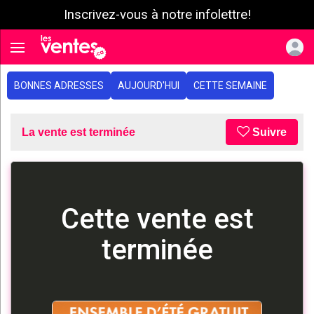
Inscrivez-vous à notre infolettre!
e menu
Toggle navigation
BONNES ADRESSES
AUJOURD'HUI
CETTE SEMAINE
La vente est terminée
Suivre
Cette vente est
terminée