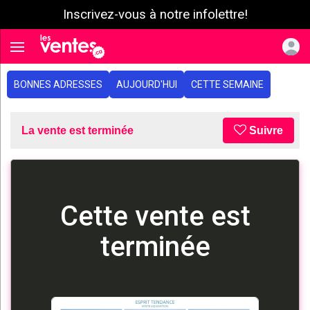
Inscrivez-vous à notre infolettre!
e menu
Toggle navigation
BONNES ADRESSES
AUJOURD'HUI
CETTE SEMAINE
La vente est terminée
Suivre
Cette vente est
terminée