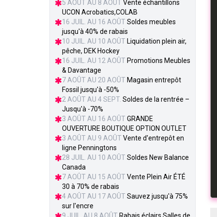
5 AOÛT AU 8 AOÛT
Vente échantillons
UCON Acrobatics,COLAB
16 JUIL. AU 16 AOÛT
Soldes meubles
jusqu'à 40% de rabais
10 JUIL. AU 10 AOÛT
Liquidation plein air,
pêche, DEK Hockey
16 JUIL. AU 12 AOÛT
Promotions Meubles
& Davantage
7 AOÛT AU 20 AOÛT
Magasin entrepôt
Fossil jusqu'à -50%
2 AOÛT AU 4 SEPT.
Soldes de la rentrée –
Jusqu'à -70%
3 AOÛT AU 16 AOÛT
GRANDE
OUVERTURE BOUTIQUE OPTION OUTLET
3 AOÛT AU 9 AOÛT
Vente d'entrepôt en
ligne Penningtons
28 JUIL. AU 10 AOÛT
Soldes New Balance
Canada
7 AOÛT AU 15 AOÛT
Vente Plein Air ÉTÉ
30 à 70% de rabais
4 AOÛT AU 17 AOÛT
Sauvez jusqu'à 75%
sur l'encre
9 JUIL. AU 8 AOÛT
Rabais éclairs Salles de