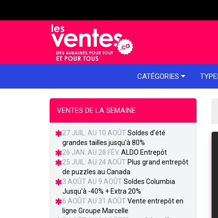
e menu
CATÉGORIES
TYPE
VENTES DE LA SEMAINE
27 JUIL. AU 10 AOÛT
Soldes d'été
grandes tailles jusqu'à 80%
26 JAN. AU 28 FÉV.
ALDO Entrepôt
25 JUIL. AU 24 AOÛT
Plus grand entrepôt
de puzzles au Canada
3 AOÛT AU 9 AOÛT
Soldes Columbia
Jusqu'à -40% + Extra 20%
6 AOÛT AU 31 AOÛT
Vente entrepôt en
ligne Groupe Marcelle