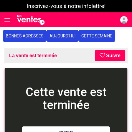
Inscrivez-vous à notre infolettre!
e menu
Toggle navigation
BONNES ADRESSES
AUJOURD'HUI
CETTE SEMAINE
La vente est terminée
Suivre
Cette vente est
terminée