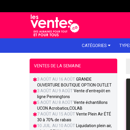
e menu
CATÉGORIES
TYPE
VENTES DE LA SEMAINE
3 AOÛT AU 16 AOÛT
GRANDE
OUVERTURE BOUTIQUE OPTION OUTLET
3 AOÛT AU 9 AOÛT
Vente d'entrepôt en
ligne Penningtons
5 AOÛT AU 8 AOÛT
Vente échantillons
UCON Acrobatics,COLAB
7 AOÛT AU 15 AOÛT
Vente Plein Air ÉTÉ
30 à 70% de rabais
10 JUIL. AU 10 AOÛT
Liquidation plein air,