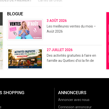
ODES DE PAIEMENT
Cartes de crédit
BLOGUE
3 AOÛT 2026
Les meilleures ventes du mois –
Août 2026
27 JUILLET 2026
Des activités gratuites à faire en
famille au Québec d’ici la fin de
l’été (2026)
S SHOPPING
ANNONCEURS
Annoncer avec nous
e
Connexion annonceur