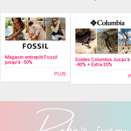
Magasin entrepôt Fossil
Soldes Columbia Jusqu'à
jusqu'à -50%
-40% + Extra 20%
PLUS