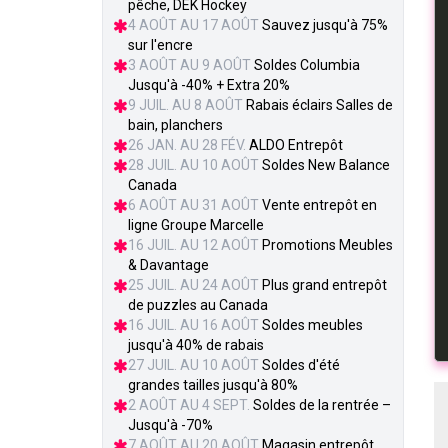
pêche, DEK Hockey
4 AOÛT AU 17 AOÛT
Sauvez jusqu'à 75%
sur l'encre
3 AOÛT AU 9 AOÛT
Soldes Columbia
Jusqu'à -40% + Extra 20%
9 JUIL. AU 8 AOÛT
Rabais éclairs Salles de
bain, planchers
26 JAN. AU 28 FÉV.
ALDO Entrepôt
28 JUIL. AU 10 AOÛT
Soldes New Balance
Canada
6 AOÛT AU 31 AOÛT
Vente entrepôt en
ligne Groupe Marcelle
16 JUIL. AU 12 AOÛT
Promotions Meubles
& Davantage
25 JUIL. AU 24 AOÛT
Plus grand entrepôt
de puzzles au Canada
16 JUIL. AU 16 AOÛT
Soldes meubles
jusqu'à 40% de rabais
27 JUIL. AU 10 AOÛT
Soldes d'été
grandes tailles jusqu'à 80%
2 AOÛT AU 4 SEPT.
Soldes de la rentrée –
Jusqu'à -70%
7 AOÛT AU 20 AOÛT
Magasin entrepôt