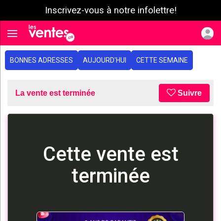
Inscrivez-vous à notre infolettre!
e menu
Toggle navigation
BONNES ADRESSES
AUJOURD'HUI
CETTE SEMAINE
La vente est terminée
Suivre
Cette vente est
terminée