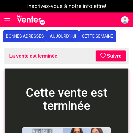
Inscrivez-vous à notre infolettre!
e menu
Toggle navigation
BONNES ADRESSES
AUJOURD'HUI
CETTE SEMAINE
La vente est terminée
Suivre
Cette vente est
terminée