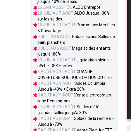
jusqu'à 40% de rabais
26 JAN. AU 28 FÉV.
ALDO Entrepôt
28 JUIL. AU 7 AOÛT
ALDO Jusqua -30%
sur les soldes
16 JUIL. AU 12 AOÛT
Promotions Meubles
& Davantage
9 JUIL. AU 8 AOÛT
Rabais éclairs Salles de
bain, planchers
8 JUIL. AU 6 AOÛT
Méga soldes enfants —
jusqu’à -80% !
10 JUIL. AU 10 AOÛT
Liquidation plein air,
pêche, DEK Hockey
3 AOÛT AU 16 AOÛT
GRANDE
OUVERTURE BOUTIQUE OPTION OUTLET
3 AOÛT AU 9 AOÛT
Soldes Columbia
Jusqu'à -40% + Extra 20%
3 AOÛT AU 9 AOÛT
Vente d'entrepôt en
ligne Penningtons
27 JUIL. AU 10 AOÛT
Soldes d'été
grandes tailles jusqu'à 80%
2 AOÛT AU 4 SEPT.
Soldes de la rentrée –
Jusqu'à -70%
7 AOÛT AU 15 AOÛT
Vente Plein Air ÉTÉ