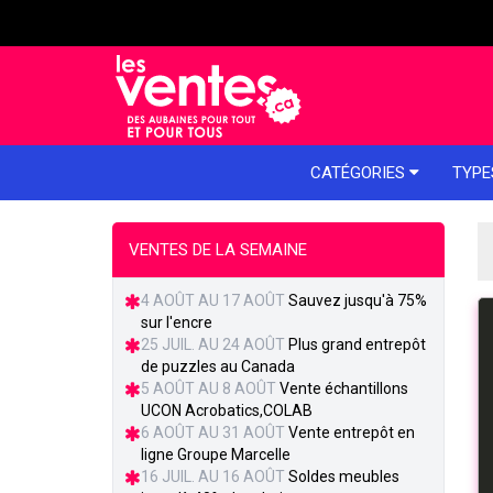
e menu
CATÉGORIES
TYPE
VENTES DE LA SEMAINE
4 AOÛT AU 17 AOÛT
Sauvez jusqu'à 75%
sur l'encre
25 JUIL. AU 24 AOÛT
Plus grand entrepôt
de puzzles au Canada
5 AOÛT AU 8 AOÛT
Vente échantillons
UCON Acrobatics,COLAB
6 AOÛT AU 31 AOÛT
Vente entrepôt en
ligne Groupe Marcelle
16 JUIL. AU 16 AOÛT
Soldes meubles