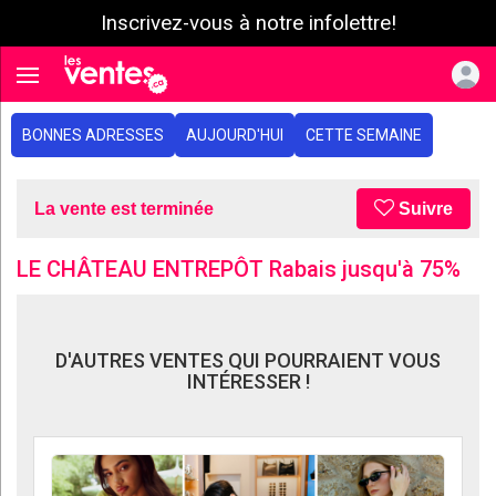
Inscrivez-vous à notre infolettre!
e menu
Toggle navigation
BONNES ADRESSES
AUJOURD'HUI
CETTE SEMAINE
La vente est terminée
Suivre
LE CHÂTEAU ENTREPÔT Rabais jusqu'à 75%
D'AUTRES VENTES QUI POURRAIENT VOUS
INTÉRESSER !