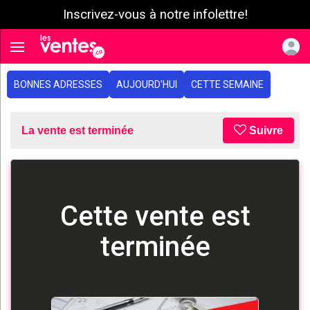
Inscrivez-vous à notre infolettre!
e menu
Toggle navigation
BONNES ADRESSES
AUJOURD'HUI
CETTE SEMAINE
La vente est terminée
Suivre
Cette vente est
terminée