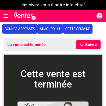
Inscrivez-vous à notre infolettre!
e menu
Toggle navigation
BONNES ADRESSES
AUJOURD'HUI
CETTE SEMAINE
La vente est terminée
Suivre
Cette vente est
terminée