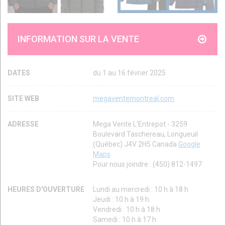
INFORMATION SUR LA VENTE
DATES
du 1 au 16 février 2025
SITE WEB
megaventemontreal.com
ADRESSE
Mega Vente L'Entrepot - 3259
Boulevard Taschereau, Longueuil
(Québec) J4V 2H5 Canada
Google
Maps
Pour nous joindre : (450) 812-1497
HEURES D'OUVERTURE
Lundi au mercredi : 10 h à 18 h
Jeudi : 10 h à 19 h
Vendredi : 10 h à 18 h
Samedi : 10 h à 17 h