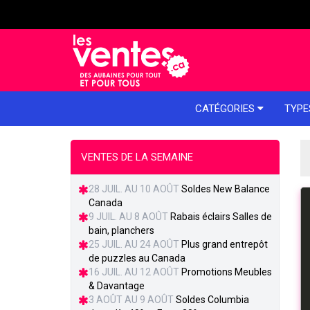
e menu
CATÉGORIES
TYPE
VENTES DE LA SEMAINE
28 JUIL. AU 10 AOÛT
Soldes New Balance
Canada
9 JUIL. AU 8 AOÛT
Rabais éclairs Salles de
bain, planchers
25 JUIL. AU 24 AOÛT
Plus grand entrepôt
de puzzles au Canada
16 JUIL. AU 12 AOÛT
Promotions Meubles
& Davantage
3 AOÛT AU 9 AOÛT
Soldes Columbia