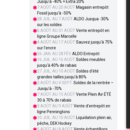
Jusqu'à -40% + Extra 20%
7 AOÛT AU 20 AOÛT
Magasin entrepôt
Fossil jusqu'à -50%
28 JUIL. AU 7 AOÛT
ALDO Jusqua -30%
sur les soldes
6 AOÛT AU 31 AOÛT
Vente entrepôt en
ligne Groupe Marcelle
4 AOÛT AU 17 AOÛT
Sauvez jusqu'à 75%
sur l'encre
26 JAN. AU 28 FÉV.
ALDO Entrepôt
16 JUIL. AU 16 AOÛT
Soldes meubles
jusqu'à 40% de rabais
27 JUIL. AU 10 AOÛT
Soldes d'été
grandes tailles jusqu'à 80%
2 AOÛT AU 4 SEPT.
Soldes de la rentrée –
Jusqu'à -70%
7 AOÛT AU 15 AOÛT
Vente Plein Air ÉTÉ
30 à 70% de rabais
3 AOÛT AU 9 AOÛT
Vente d'entrepôt en
ligne Penningtons
10 JUIL. AU 10 AOÛT
Liquidation plein air,
pêche, DEK Hockey
5 AOÛT AU 8 AOÛT
Vente échantillons