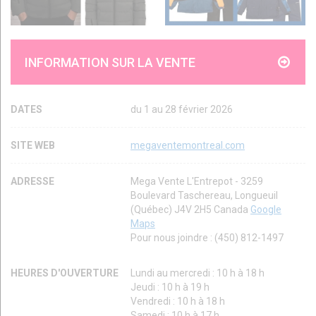
INFORMATION SUR LA VENTE
DATES
du 1 au 28 février 2026
SITE WEB
megaventemontreal.com
ADRESSE
Mega Vente L'Entrepot - 3259
Boulevard Taschereau, Longueuil
(Québec) J4V 2H5 Canada
Google
Maps
Pour nous joindre : (450) 812-1497
HEURES D'OUVERTURE
Lundi au mercredi : 10 h à 18 h
Jeudi : 10 h à 19 h
Vendredi : 10 h à 18 h
Samedi : 10 h à 17 h