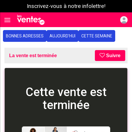
Inscrivez-vous à notre infolettre!
e menu
Toggle navigation
BONNES ADRESSES
AUJOURD'HUI
CETTE SEMAINE
La vente est terminée
Suivre
Cette vente est
terminée