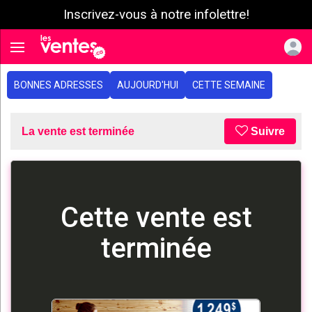
Inscrivez-vous à notre infolettre!
e menu
Toggle navigation
BONNES ADRESSES
AUJOURD'HUI
CETTE SEMAINE
La vente est terminée
Suivre
Cette vente est
terminée