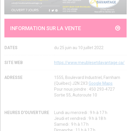
INFORMATION SUR LA VENTE
DATES
du 25 juin au 10 juillet 2022
SITE WEB
https://www.meublesetdavantage.ca/
ADRESSE
1555, Boulevard Industriel, Farnham
(Québec) J2N 2X3
Google Maps
Pour nous joindre : 450 293-4727
Sortie 55, Autoroute 10
HEURES D'OUVERTURE
Lundi au mercredi : 9 h à 17 h
Jeudi et vendredi : 9 h à 18 h
Samedi : 9 h à 17 h
Dimanche : 11 h à 17 h