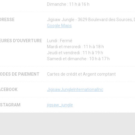
Dimanche : 11 h à 16 h
DRESSE
Jigsaw Jungle - 3629 Boulevard des Sources
Google Maps
EURES D'OUVERTURE
Lundi : Fermé
Mardi et mercredi : 11 h à 18 h
Jeudi et vendredi : 11 h à 19 h
Samedi et dimanche : 10 h à 17 h
ODES DE PAIEMENT
Cartes de crédit et Argent comptant
ACEBOOK
JigsawJungleInternationalInc
NSTAGRAM
jigsaw_jungle