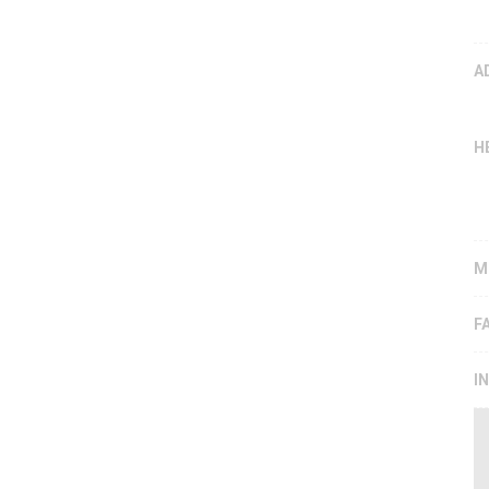
A
H
M
F
I