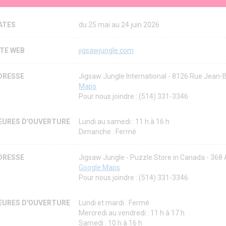
ATES
du 25 mai au 24 juin 2026
ITE WEB
jigsawjungle.com
DRESSE
Jigsaw Jungle International - 8126 Rue Jean-
Maps
Pour nous joindre : (514) 331-3346
EURES D'OUVERTURE
Lundi au samedi : 11 h à 16 h
Dimanche : Fermé
DRESSE
Jigsaw Jungle - Puzzle Store in Canada - 36
Google Maps
Pour nous joindre : (514) 331-3346
EURES D'OUVERTURE
Lundi et mardi : Fermé
Mercredi au vendredi : 11 h à 17 h
Samedi : 10 h à 16 h