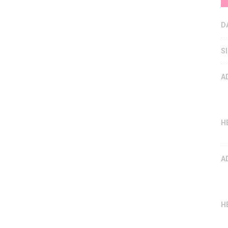
D
S
A
H
A
H