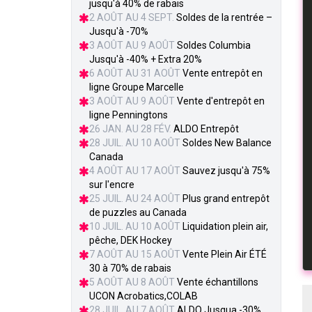
jusqu'à 40% de rabais
2 AOÛT AU 4 SEPT.
Soldes de la rentrée –
Jusqu'à -70%
3 AOÛT AU 9 AOÛT
Soldes Columbia
Jusqu'à -40% + Extra 20%
6 AOÛT AU 31 AOÛT
Vente entrepôt en
ligne Groupe Marcelle
3 AOÛT AU 9 AOÛT
Vente d'entrepôt en
ligne Penningtons
26 JAN. AU 28 FÉV.
ALDO Entrepôt
28 JUIL. AU 10 AOÛT
Soldes New Balance
Canada
4 AOÛT AU 17 AOÛT
Sauvez jusqu'à 75%
sur l'encre
25 JUIL. AU 24 AOÛT
Plus grand entrepôt
de puzzles au Canada
10 JUIL. AU 10 AOÛT
Liquidation plein air,
pêche, DEK Hockey
7 AOÛT AU 15 AOÛT
Vente Plein Air ÉTÉ
30 à 70% de rabais
5 AOÛT AU 8 AOÛT
Vente échantillons
UCON Acrobatics,COLAB
28 JUIL. AU 7 AOÛT
ALDO Jusqua -30%