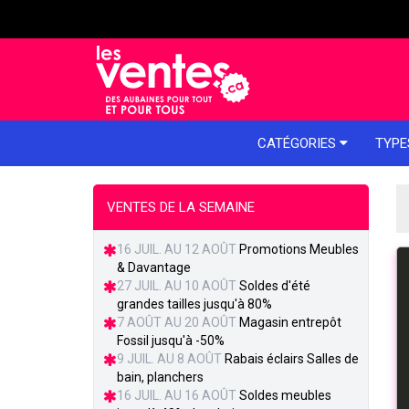
e menu
CATÉGORIES
TYPE
VENTES DE LA SEMAINE
16 JUIL. AU 12 AOÛT
Promotions Meubles
& Davantage
27 JUIL. AU 10 AOÛT
Soldes d'été
grandes tailles jusqu'à 80%
7 AOÛT AU 20 AOÛT
Magasin entrepôt
Fossil jusqu'à -50%
9 JUIL. AU 8 AOÛT
Rabais éclairs Salles de
bain, planchers
16 JUIL. AU 16 AOÛT
Soldes meubles