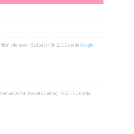
Brillon, Montréal (Québec) H8N 2J5 Canada
Google
8 Avenue Dorval, Dorval (Québec) H8S3H8 Canada